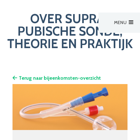
OVER SUPRA-
MENU
Hoofdmenu
PUBISCHE SONDE,
Activiteiten
THEORIE EN PRAKTIJK
Activiteiten
Zoek een verpleegkundige
Bestuur
Terug naar bijeenkomsten-overzicht
Aanmelden